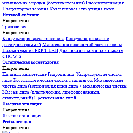
мимических морщин (ботулинотерапия)
Биоревитализация
Плацентарная терапия
Коллагеновая стимуляция кожи
Нитевой лифтинг
Направления
Трихология
Направления
Консультация врача-трихолога
Консультация врача с
фототрихограммой
Мезотерапия волосистой части головы
Плазмотерапия PRP T-LAB
Диагностика кожи на аппарате
CHOWIS
Эстетическая косметология
Направления
Пилинги химические
Гидропилинг
Ультразвуковая чистка
лица
Косметологическая чистка с пилингом
Механическая
чистка лица (вапоризация кожи лица + механическая чистка)
Массаж лица (пластический, лимфодренажный,
скульптурный)
Прокалывание ушей
Лазерная эпиляция
Направления
Лазерная эпиляция
Реабилитация
Направления