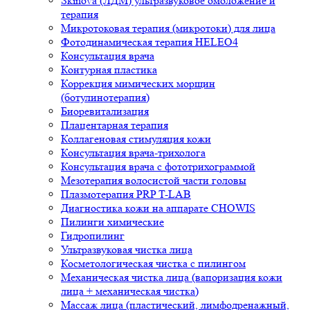
Skinova (ЛДМ) ультразвуковое омоложение и
терапия
Микротоковая терапия (микротоки) для лица
Фотодинамическая терапия HELEO4
Консультация врача
Контурная пластика
Коррекция мимических морщин
(ботулинотерапия)
Биоревитализация
Плацентарная терапия
Коллагеновая стимуляция кожи
Консультация врача-трихолога
Консультация врача с фототрихограммой
Мезотерапия волосистой части головы
Плазмотерапия PRP T-LAB
Диагностика кожи на аппарате CHOWIS
Пилинги химические
Гидропилинг
Ультразвуковая чистка лица
Косметологическая чистка с пилингом
Механическая чистка лица (вапоризация кожи
лица + механическая чистка)
Массаж лица (пластический, лимфодренажный,