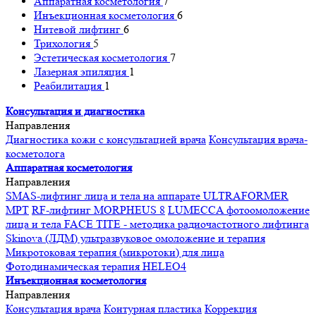
Аппаратная косметология
7
Инъекционная косметология
6
Нитевой лифтинг
6
Трихология
5
Эстетическая косметология
7
Лазерная эпиляция
1
Реабилитация
1
Консультация и диагностика
Направления
Диагностика кожи с консультацией врача
Консультация врача-
косметолога
Аппаратная косметология
Направления
SMAS-лифтинг лица и тела на аппарате ULTRAFORMER
MPT
RF-лифтинг MORPHEUS 8
LUMECCA фотоомоложение
лица и тела
FACE TITE - методика радиочастотного лифтинга
Skinova (ЛДМ) ультразвуковое омоложение и терапия
Микротоковая терапия (микротоки) для лица
Фотодинамическая терапия HELEO4
Инъекционная косметология
Направления
Консультация врача
Контурная пластика
Коррекция