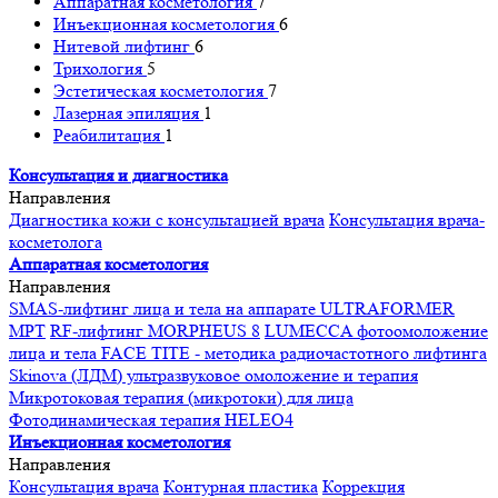
Аппаратная косметология
7
Инъекционная косметология
6
Нитевой лифтинг
6
Трихология
5
Эстетическая косметология
7
Лазерная эпиляция
1
Реабилитация
1
Консультация и диагностика
Направления
Диагностика кожи с консультацией врача
Консультация врача-
косметолога
Аппаратная косметология
Направления
SMAS-лифтинг лица и тела на аппарате ULTRAFORMER
MPT
RF-лифтинг MORPHEUS 8
LUMECCA фотоомоложение
лица и тела
FACE TITE - методика радиочастотного лифтинга
Skinova (ЛДМ) ультразвуковое омоложение и терапия
Микротоковая терапия (микротоки) для лица
Фотодинамическая терапия HELEO4
Инъекционная косметология
Направления
Консультация врача
Контурная пластика
Коррекция