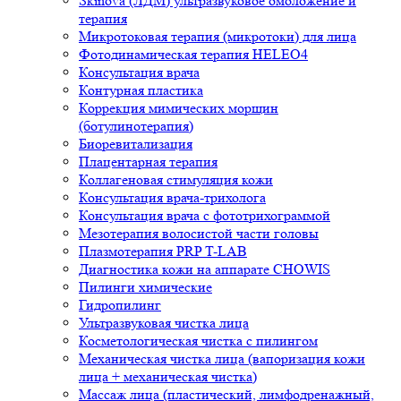
Skinova (ЛДМ) ультразвуковое омоложение и
терапия
Микротоковая терапия (микротоки) для лица
Фотодинамическая терапия HELEO4
Консультация врача
Контурная пластика
Коррекция мимических морщин
(ботулинотерапия)
Биоревитализация
Плацентарная терапия
Коллагеновая стимуляция кожи
Консультация врача-трихолога
Консультация врача с фототрихограммой
Мезотерапия волосистой части головы
Плазмотерапия PRP T-LAB
Диагностика кожи на аппарате CHOWIS
Пилинги химические
Гидропилинг
Ультразвуковая чистка лица
Косметологическая чистка с пилингом
Механическая чистка лица (вапоризация кожи
лица + механическая чистка)
Массаж лица (пластический, лимфодренажный,