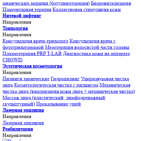
мимических морщин (ботулинотерапия)
Биоревитализация
Плацентарная терапия
Коллагеновая стимуляция кожи
Нитевой лифтинг
Направления
Трихология
Направления
Консультация врача-трихолога
Консультация врача с
фототрихограммой
Мезотерапия волосистой части головы
Плазмотерапия PRP T-LAB
Диагностика кожи на аппарате
CHOWIS
Эстетическая косметология
Направления
Пилинги химические
Гидропилинг
Ультразвуковая чистка
лица
Косметологическая чистка с пилингом
Механическая
чистка лица (вапоризация кожи лица + механическая чистка)
Массаж лица (пластический, лимфодренажный,
скульптурный)
Прокалывание ушей
Лазерная эпиляция
Направления
Лазерная эпиляция
Реабилитация
Направления