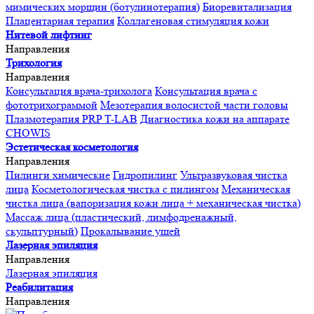
мимических морщин (ботулинотерапия)
Биоревитализация
Плацентарная терапия
Коллагеновая стимуляция кожи
Нитевой лифтинг
Направления
Трихология
Направления
Консультация врача-трихолога
Консультация врача с
фототрихограммой
Мезотерапия волосистой части головы
Плазмотерапия PRP T-LAB
Диагностика кожи на аппарате
CHOWIS
Эстетическая косметология
Направления
Пилинги химические
Гидропилинг
Ультразвуковая чистка
лица
Косметологическая чистка с пилингом
Механическая
чистка лица (вапоризация кожи лица + механическая чистка)
Массаж лица (пластический, лимфодренажный,
скульптурный)
Прокалывание ушей
Лазерная эпиляция
Направления
Лазерная эпиляция
Реабилитация
Направления