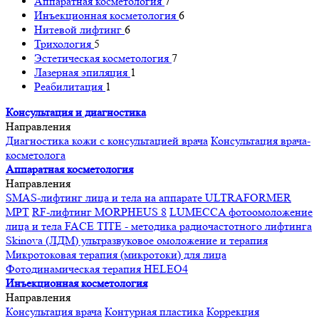
Аппаратная косметология
7
Инъекционная косметология
6
Нитевой лифтинг
6
Трихология
5
Эстетическая косметология
7
Лазерная эпиляция
1
Реабилитация
1
Консультация и диагностика
Направления
Диагностика кожи с консультацией врача
Консультация врача-
косметолога
Аппаратная косметология
Направления
SMAS-лифтинг лица и тела на аппарате ULTRAFORMER
MPT
RF-лифтинг MORPHEUS 8
LUMECCA фотоомоложение
лица и тела
FACE TITE - методика радиочастотного лифтинга
Skinova (ЛДМ) ультразвуковое омоложение и терапия
Микротоковая терапия (микротоки) для лица
Фотодинамическая терапия HELEO4
Инъекционная косметология
Направления
Консультация врача
Контурная пластика
Коррекция