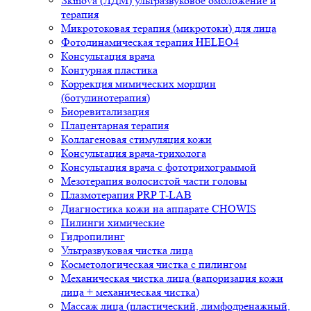
Skinova (ЛДМ) ультразвуковое омоложение и
терапия
Микротоковая терапия (микротоки) для лица
Фотодинамическая терапия HELEO4
Консультация врача
Контурная пластика
Коррекция мимических морщин
(ботулинотерапия)
Биоревитализация
Плацентарная терапия
Коллагеновая стимуляция кожи
Консультация врача-трихолога
Консультация врача с фототрихограммой
Мезотерапия волосистой части головы
Плазмотерапия PRP T-LAB
Диагностика кожи на аппарате CHOWIS
Пилинги химические
Гидропилинг
Ультразвуковая чистка лица
Косметологическая чистка с пилингом
Механическая чистка лица (вапоризация кожи
лица + механическая чистка)
Массаж лица (пластический, лимфодренажный,