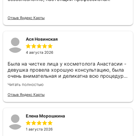
Отзыв Яндекс Карты
Ася Новинская
4 августа 2026
Была на чистке лица у косметолога Анастасии -
девушка провела хорошую консультацию, была
очень внимательная и деликатна всю процедуру
Я тяжело переношу болевые ощущения -
Читать полностью
Анастасия меня поддержала, дала мягкие
шарики, что намного облегчило мое состояния
Отзыв Яндекс Карты
Весь персонал клиники очень приветлив и
вежлив Обязательно вернусь сюда снова 🤍
Елена Морошкина
1 августа 2026