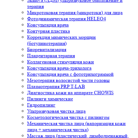
Skinova (ЛДМ) ультразвуковое омоложение и
терапия
Микротоковая терапия (микротоки) для лица
Фотодинамическая терапия HELEO4
Консультация врача
Контурная пластика
Коррекция мимических морщин
(ботулинотерапия)
Биоревитализация
Плацентарная терапия
Коллагеновая стимуляция кожи
Консультация врача-трихолога
Консультация врача с фототрихограммой
Мезотерапия волосистой части головы
Плазмотерапия PRP T-LAB
Диагностика кожи на аппарате CHOWIS
Пилинги химические
Гидропилинг
Ультразвуковая чистка лица
Косметологическая чистка с пилингом
Механическая чистка лица (вапоризация кожи
лица + механическая чистка)
Массаж лица (пластический, лимфодренажный,