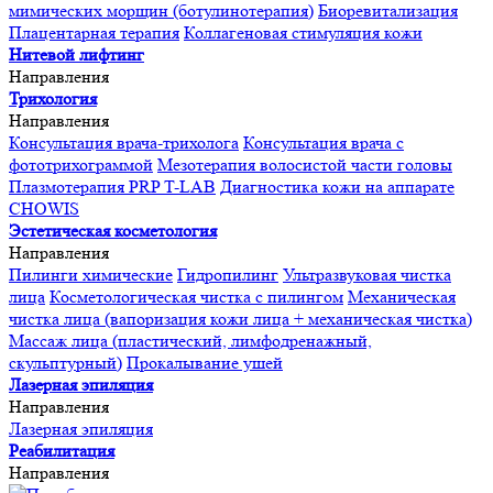
мимических морщин (ботулинотерапия)
Биоревитализация
Плацентарная терапия
Коллагеновая стимуляция кожи
Нитевой лифтинг
Направления
Трихология
Направления
Консультация врача-трихолога
Консультация врача с
фототрихограммой
Мезотерапия волосистой части головы
Плазмотерапия PRP T-LAB
Диагностика кожи на аппарате
CHOWIS
Эстетическая косметология
Направления
Пилинги химические
Гидропилинг
Ультразвуковая чистка
лица
Косметологическая чистка с пилингом
Механическая
чистка лица (вапоризация кожи лица + механическая чистка)
Массаж лица (пластический, лимфодренажный,
скульптурный)
Прокалывание ушей
Лазерная эпиляция
Направления
Лазерная эпиляция
Реабилитация
Направления