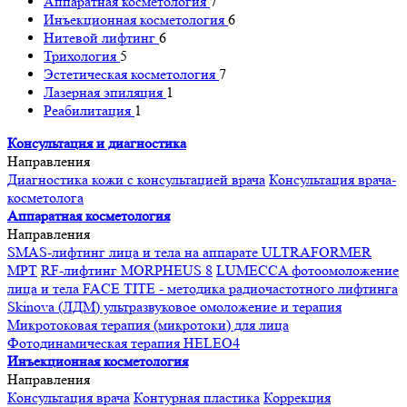
Аппаратная косметология
7
Инъекционная косметология
6
Нитевой лифтинг
6
Трихология
5
Эстетическая косметология
7
Лазерная эпиляция
1
Реабилитация
1
Консультация и диагностика
Направления
Диагностика кожи с консультацией врача
Консультация врача-
косметолога
Аппаратная косметология
Направления
SMAS-лифтинг лица и тела на аппарате ULTRAFORMER
MPT
RF-лифтинг MORPHEUS 8
LUMECCA фотоомоложение
лица и тела
FACE TITE - методика радиочастотного лифтинга
Skinova (ЛДМ) ультразвуковое омоложение и терапия
Микротоковая терапия (микротоки) для лица
Фотодинамическая терапия HELEO4
Инъекционная косметология
Направления
Консультация врача
Контурная пластика
Коррекция