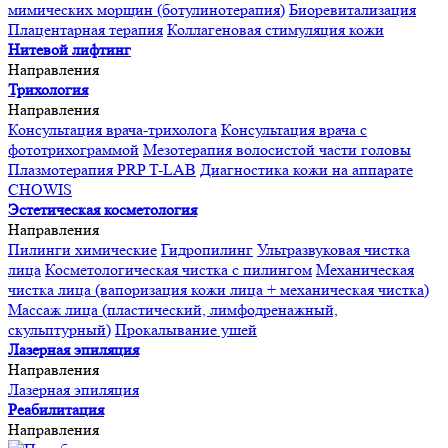
мимических морщин (ботулинотерапия)
Биоревитализация
Плацентарная терапия
Коллагеновая стимуляция кожи
Нитевой лифтинг
Направления
Трихология
Направления
Консультация врача-трихолога
Консультация врача с
фототрихограммой
Мезотерапия волосистой части головы
Плазмотерапия PRP T-LAB
Диагностика кожи на аппарате
CHOWIS
Эстетическая косметология
Направления
Пилинги химические
Гидропилинг
Ультразвуковая чистка
лица
Косметологическая чистка с пилингом
Механическая
чистка лица (вапоризация кожи лица + механическая чистка)
Массаж лица (пластический, лимфодренажный,
скульптурный)
Прокалывание ушей
Лазерная эпиляция
Направления
Лазерная эпиляция
Реабилитация
Направления