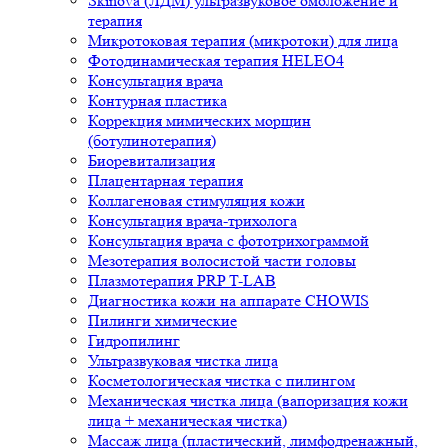
Skinova (ЛДМ) ультразвуковое омоложение и
терапия
Микротоковая терапия (микротоки) для лица
Фотодинамическая терапия HELEO4
Консультация врача
Контурная пластика
Коррекция мимических морщин
(ботулинотерапия)
Биоревитализация
Плацентарная терапия
Коллагеновая стимуляция кожи
Консультация врача-трихолога
Консультация врача с фототрихограммой
Мезотерапия волосистой части головы
Плазмотерапия PRP T-LAB
Диагностика кожи на аппарате CHOWIS
Пилинги химические
Гидропилинг
Ультразвуковая чистка лица
Косметологическая чистка с пилингом
Механическая чистка лица (вапоризация кожи
лица + механическая чистка)
Массаж лица (пластический, лимфодренажный,