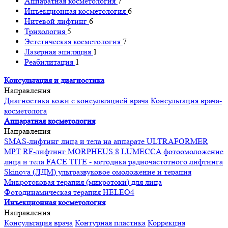
Аппаратная косметология
7
Инъекционная косметология
6
Нитевой лифтинг
6
Трихология
5
Эстетическая косметология
7
Лазерная эпиляция
1
Реабилитация
1
Консультация и диагностика
Направления
Диагностика кожи с консультацией врача
Консультация врача-
косметолога
Аппаратная косметология
Направления
SMAS-лифтинг лица и тела на аппарате ULTRAFORMER
MPT
RF-лифтинг MORPHEUS 8
LUMECCA фотоомоложение
лица и тела
FACE TITE - методика радиочастотного лифтинга
Skinova (ЛДМ) ультразвуковое омоложение и терапия
Микротоковая терапия (микротоки) для лица
Фотодинамическая терапия HELEO4
Инъекционная косметология
Направления
Консультация врача
Контурная пластика
Коррекция