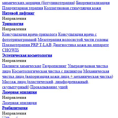
мимических морщин (ботулинотерапия)
Биоревитализация
Плацентарная терапия
Коллагеновая стимуляция кожи
Нитевой лифтинг
Направления
Трихология
Направления
Консультация врача-трихолога
Консультация врача с
фототрихограммой
Мезотерапия волосистой части головы
Плазмотерапия PRP T-LAB
Диагностика кожи на аппарате
CHOWIS
Эстетическая косметология
Направления
Пилинги химические
Гидропилинг
Ультразвуковая чистка
лица
Косметологическая чистка с пилингом
Механическая
чистка лица (вапоризация кожи лица + механическая чистка)
Массаж лица (пластический, лимфодренажный,
скульптурный)
Прокалывание ушей
Лазерная эпиляция
Направления
Лазерная эпиляция
Реабилитация
Направления