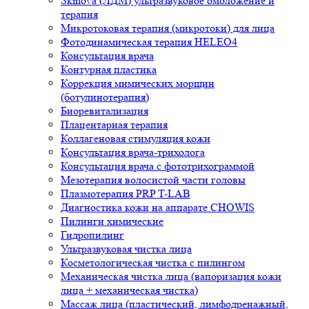
Skinova (ЛДМ) ультразвуковое омоложение и
терапия
Микротоковая терапия (микротоки) для лица
Фотодинамическая терапия HELEO4
Консультация врача
Контурная пластика
Коррекция мимических морщин
(ботулинотерапия)
Биоревитализация
Плацентарная терапия
Коллагеновая стимуляция кожи
Консультация врача-трихолога
Консультация врача с фототрихограммой
Мезотерапия волосистой части головы
Плазмотерапия PRP T-LAB
Диагностика кожи на аппарате CHOWIS
Пилинги химические
Гидропилинг
Ультразвуковая чистка лица
Косметологическая чистка с пилингом
Механическая чистка лица (вапоризация кожи
лица + механическая чистка)
Массаж лица (пластический, лимфодренажный,