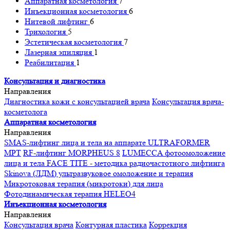
Аппаратная косметология
7
Инъекционная косметология
6
Нитевой лифтинг
6
Трихология
5
Эстетическая косметология
7
Лазерная эпиляция
1
Реабилитация
1
Консультация и диагностика
Направления
Диагностика кожи с консультацией врача
Консультация врача-
косметолога
Аппаратная косметология
Направления
SMAS-лифтинг лица и тела на аппарате ULTRAFORMER
MPT
RF-лифтинг MORPHEUS 8
LUMECCA фотоомоложение
лица и тела
FACE TITE - методика радиочастотного лифтинга
Skinova (ЛДМ) ультразвуковое омоложение и терапия
Микротоковая терапия (микротоки) для лица
Фотодинамическая терапия HELEO4
Инъекционная косметология
Направления
Консультация врача
Контурная пластика
Коррекция